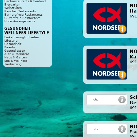
Fischrestaurants & Seafood
NO
Biergarten
Weinstuben
Ha
Raucher Restaurants
Barrierefreie Restaurants
691
Glutenfreie Restaurants
Hotel-Arrangements
GESUNDHEIT
WELLNESS LIFESTYLE
Einkaufsmöglichkeiten
Lifestyle
Gesundheit
Beauty
NO
Gesund essen
Auto & Mobilität
Ka
Haus & Garten
Spa & Wellness
691
Tierhaltung
Sc
Re
691
NO
Fis
691