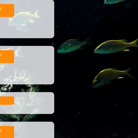
/
/
/