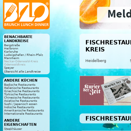
BENACHBARTE
LANDKREISE
FISCHRESTAU
Bergstraße
KREIS
Heilbronn
Karlsruhe
Ludwigshafen / Rhein-Pfalz
Mannheim
Heidelberg
Neckar-Odenwald-Kreis
Odenwaldkreis
Speyer
Übersicht alle Landkreise
ANDERE KÜCHEN
Badische Restaurants
Italienische Restaurants
Griechische Restaurants
Türkische Restaurants
Chinesische Restaurants
Asiatische Restaurants
Sushi / Japanisch essen
Indische Restaurants
Amerikanische Restaurants
Internationale Restaurants
FISCHRESTAU
ANDERE
EIGENSCHAFTEN
Steakhäuser