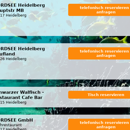
RDSEE Heidelberg
telefonisch reservieren 
uptstr MB
anfragen
17 Heidelberg
RDSEE Heidelberg
telefonisch reservieren 
ufland
anfragen
26 Heidelberg
hwarzer Walfisch -
Tisch reservieren
staurant Cafe Bar
15 Heidelberg
RDSEE GmbH
telefonisch reservieren 
chrestaurant
anfragen
17 Heidelberg