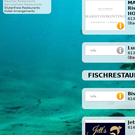
Raucher Restaurants
MA
Barrierefreie Restaurants
Ri
Glutenfreie Restaurants
Hotel-Arrangements
H
613
(Ba
Lu
613
(Ba
FISCHRESTAU
Bi
614
Je
614