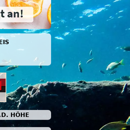
EIS
.D. HÖHE