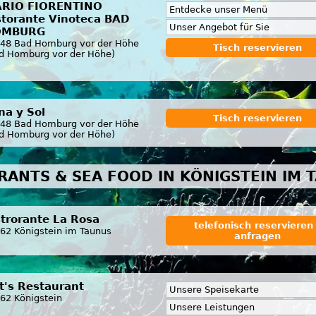
RIO FIORENTINO
Entdecke unser Menü
storante Vinoteca BAD
Unser Angebot für Sie
OMBURG
48 Bad Homburg vor der Höhe
Tisch reservieren
d Homburg vor der Höhe)
na y Sol
Tisch reservieren
48 Bad Homburg vor der Höhe
d Homburg vor der Höhe)
RANTS & SEA FOOD IN KÖNIGSTEIN IM 
strorante La Rosa
telefonisch reservieren 
62 Königstein im Taunus
anfragen
tt's Restaurant
Unsere Speisekarte
62 Königstein
Unsere Leistungen