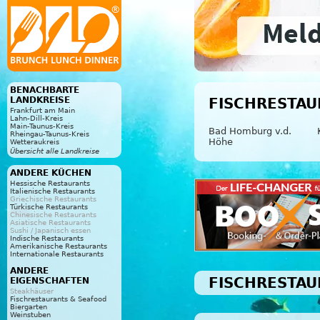
BENACHBARTE
LANDKREISE
FISCHRESTAU
Frankfurt am Main
Lahn-Dill-Kreis
Main-Taunus-Kreis
Bad Homburg v.d.
Rheingau-Taunus-Kreis
Höhe
Wetteraukreis
Übersicht alle Landkreise
ANDERE KÜCHEN
Hessische Restaurants
Italienische Restaurants
Griechische Restaurants
Türkische Restaurants
Chinesische Restaurants
Asiatische Restaurants
Sushi / Japanisch essen
Indische Restaurants
Amerikanische Restaurants
Internationale Restaurants
ANDERE
FISCHRESTAU
EIGENSCHAFTEN
Steakhäuser
Fischrestaurants & Seafood
Biergarten
Weinstuben