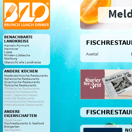
BENACHBARTE
LANDKREISE
FISCHRESTAU
Hameln-Pyrmont
Hannover
Lippe
Auetal
Minden-Lübbecke
Nienburg
Übersicht alle Landkreise
ANDERE KÜCHEN
Niedersächsische Restaurants
Italienische Restaurants
Griechische Restaurants
Türkische Restaurants
Chinesische Restaurants
Asiatische Restaurants
Sushi / Japanisch essen
Indische Restaurants
Amerikanische Restaurants
Internationale Restaurants
FISCHRESTAU
ANDERE
EIGENSCHAFTEN
Steakhäuser
Fischrestaurants & Seafood
Biergarten
NO
Weinstuben