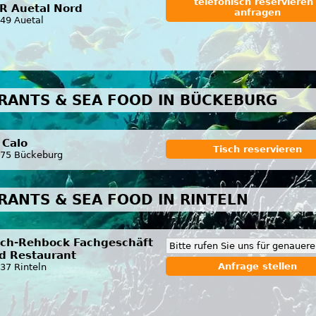
telefonisch reservieren 
R Auetal Nord
anfragen
49 Auetal
RANTS & SEA FOOD IN BÜCKEBURG
 Calo
Tisch reservieren
75 Bückeburg
RANTS & SEA FOOD IN RINTELN
sch-Rehbock Fachgeschäft
Bitte rufen Sie uns für genauer
d Restaurant
Anfrage stellen
37 Rinteln