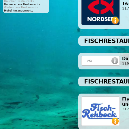
Raucher Restaurants
T&
Barrierefreie Restaurants
Glutenfreie Restaurants
317
Hotel-Arrangements
FISCHRESTAU
Da
316
FISCHRESTAU
Fi
un
317