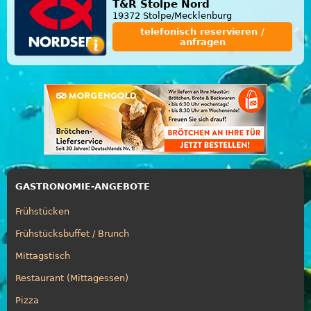
T&R Stolpe Nord
19372 Stolpe/Mecklenburg
telefonisch reservieren /
anfragen
GASTRONOMIE-ANGEBOTE
Frühstücken
Frühstücksbuffet / Brunch
Mittagstisch
Restaurant (Mittagessen)
Pizza