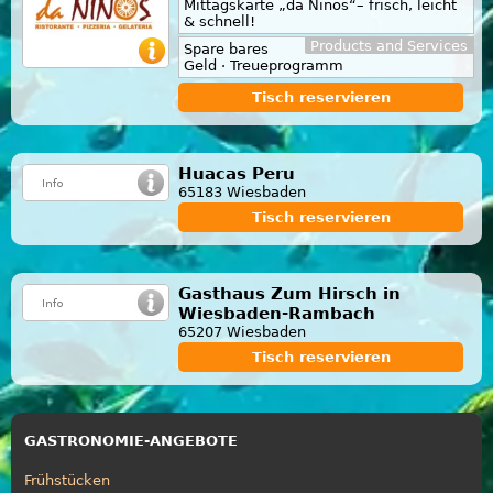
Mittagskarte „da Ninos“– frisch, leicht
& schnell!
Products and Services
Spare bares
Geld · Treueprogramm
Tisch reservieren
Huacas Peru
65183 Wiesbaden
Tisch reservieren
Gasthaus Zum Hirsch in
Wiesbaden-Rambach
65207 Wiesbaden
Tisch reservieren
GASTRONOMIE-ANGEBOTE
Frühstücken